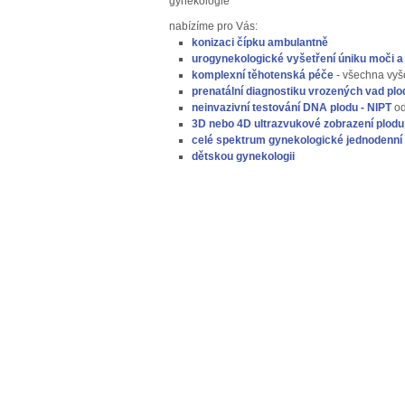
gynekologie
nabízíme pro Vás:
konizaci čípku ambulantně
urogynekologické vyšetření úniku moči a
komplexní těhotenská péče
- všechna vyš
prenatální diagnostiku vrozených vad plo
neinvazivní testování DNA plodu - NIPT
od
3D nebo 4D ultrazvukové zobrazení plodu
celé spektrum gynekologické jednodenní 
dětskou gynekologii