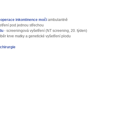
 operace inkontinence moči
ambulantně
etření pod jednou střechou
du
- screeningová vyšetření (NT screening, 20. týden)
běr krve matky a genetické vyšetření plodu
chirurgie