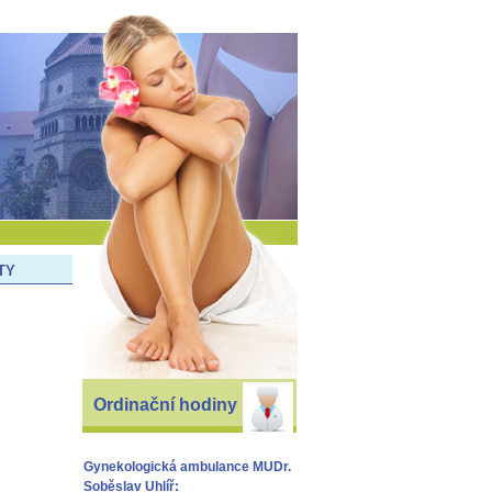
TY
Ordinační hodiny
Gynekologická ambulance MUDr.
Soběslav Uhlíř: