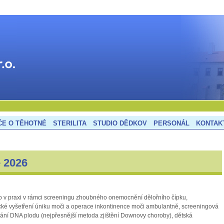
bíč
.
ČE O TĚHOTNÉ
STERILITA
STUDIO DĚDKOV
PERSONÁL
KONTAK
e 2026
 v praxi v rámci screeningu zhoubného onemocnění dělořního čípku,
ické vyšetření úniku moči a operace inkontinence moči ambulantně, screeningová
ování DNA plodu (nejpřesnější metoda zjištění Downovy choroby), dětská