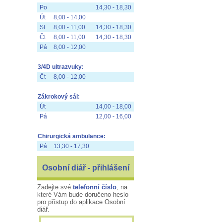
Po
14,30 - 18,30
Út
8,00 - 14,00
St
8,00 - 11,00
14,30 - 18,30
Čt
8,00 - 11,00
14,30 - 18,30
Pá
8,00 - 12,00
3/4D ultrazvuky:
Čt
8,00 - 12,00
Zákrokový sál:
Út
14,00 - 18,00
Pá
12,00 - 16,00
Chirurgická ambulance:
Pá
13,30 - 17,30
Osobní diář - přihlášení
Zadejte své
telefonní číslo
, na
které Vám bude doručeno heslo
pro přístup do aplikace Osobní
diář.