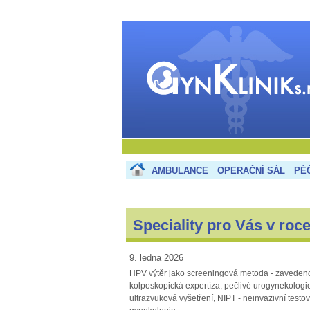
Gynekologie Tře
| Gynklinik s.r.o
AMBULANCE
OPERAČNÍ SÁL
PÉ
Speciality pro Vás v roc
9. ledna 2026
HPV výtěr jako screeningová metoda - zavedeno
kolposkopická expertíza, pečlivé urogynekolog
ultrazvuková vyšetření, NIPT - neinvazivní test